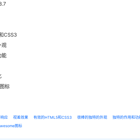
3.7
和CSS3
外观
功能
化
e图标
级响应
视差效果
有效的HTML5和CSS3
很棒的独特的外观
独特的作用和功
Awesome图标